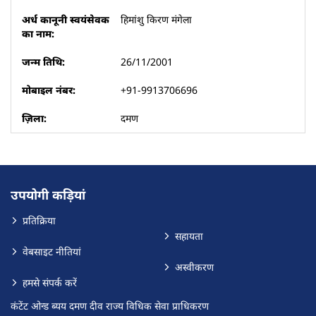
हिमांशु किरण मंगेला
26/11/2001
+91-9913706696
दमण
उपयोगी कड़ियां
प्रतिक्रिया
सहायता
वेबसाइट नीतियां
अस्वीकरण
हमसे संपर्क करें
कंटेंट ओन्ड ब्यय दमण दीव राज्य विधिक सेवा प्राधिकरण